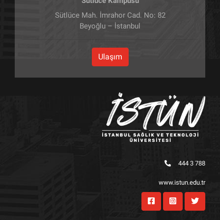
Sütlüce Kampüsü
Sütlüce Mah. İmrahor Cad. No: 82
Beyoğlu – İstanbul
Ulaşım
444 3 788
www.istun.edu.tr