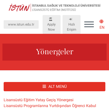
Lütfen
dikkat:
Bu
web
www.istun.edu.tr
Apply
Hızlı
sitesinde,
EN
Now
Erişim
erişilebilirliği
destekleyen
bir
"Nagish
Yönergeler
BiClick"
sistemi
bulunur.
ALT MENÜ
Lisansüstü Eğitim Yatay Geçiş Yönergesi
Lisansüstü Programlarına Yurtdışından Öğrenci Kabul