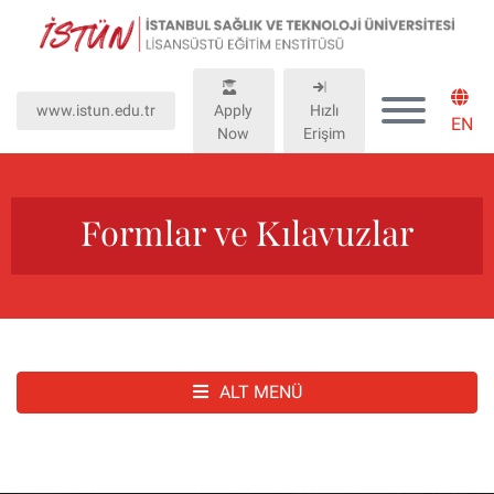
Lütfen
dikkat:
Bu
web
www.istun.edu.tr
Apply
Hızlı
sitesinde,
EN
Now
Erişim
erişilebilirliği
destekleyen
bir
"Nagish
Formlar ve Kılavuzlar
BiClick"
sistemi
bulunur.
ALT MENÜ