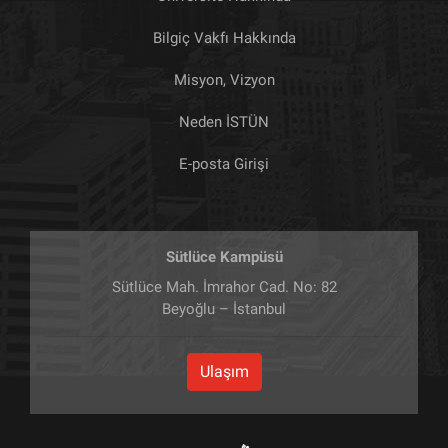
Bilgiç Vakfı Hakkında
Misyon, Vizyon
Neden İSTÜN
E-posta Girişi
Sütlüce Kampüsü
Sütlüce Mah. İmrahor Cad. No: 82
Beyoğlu – İstanbul
Ulaşım