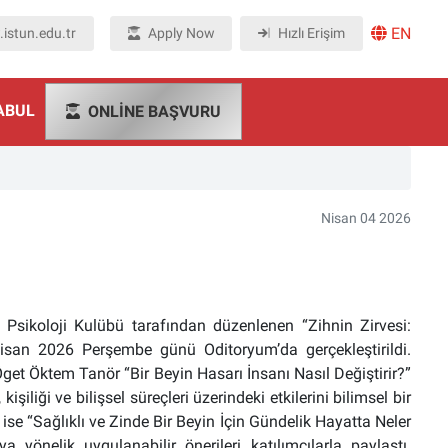
EN
istun.edu.tr
Apply Now
Hızlı Erişim
ABUL
ONLINE BAŞVURU
Nisan 04 2026
 Psikoloji Kulübü tarafından düzenlenen “Zihnin Zirvesi:
Nisan 2026 Perşembe günü Oditoryum’da gerçekleştirildi.
et Öktem Tanör “Bir Beyin Hasarı İnsanı Nasıl Değiştirir?”
şiliği ve bilişsel süreçleri üzerindeki etkilerini bilimsel bir
e “Sağlıklı ve Zinde Bir Beyin İçin Gündelik Hayatta Neler
 yönelik uygulanabilir önerileri katılımcılarla paylaştı.