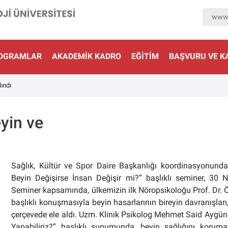
www.
OGRAMLAR
AKADEMIK KADRO
EĞITIM
BAŞVURU VE K
lındı
eyin ve
Sağlık, Kültür ve Spor Daire Başkanlığı koordinasyonunda
Beyin Değişirse İnsan Değişir mi?” başlıklı seminer, 30 
Seminer kapsamında, ülkemizin ilk Nöropsikoloğu Prof. Dr. Ög
başlıklı konuşmasıyla beyin hasarlarının bireyin davranışları, ki
çerçevede ele aldı.
Uzm. Klinik Psikolog Mehmet Said Aygün is
Yapabiliriz?” başlıklı sunumunda, beyin sağlığını korumaya