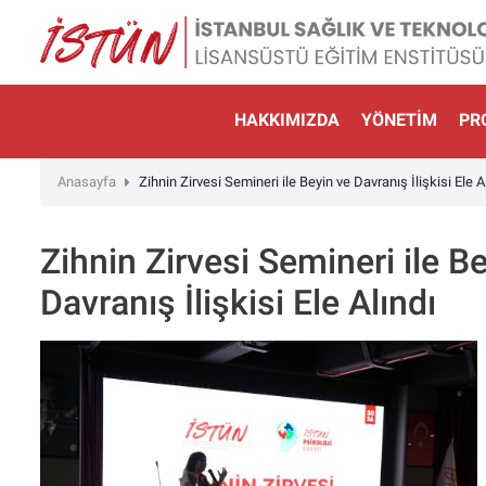
Lütfen
dikkat:
Bu
web
sitesinde,
HAKKIMIZDA
YÖNETIM
PR
erişilebilirliği
destekleyen
Anasayfa
Zihnin Zirvesi Semineri ile Beyin ve Davranış İlişkisi Ele A
bir
"Nagish
BiClick"
Zihnin Zirvesi Semineri ile B
sistemi
Davranış İlişkisi Ele Alındı
bulunur.
web
sitesini
ekran
okuyucusu
kullanan
görme
engelli