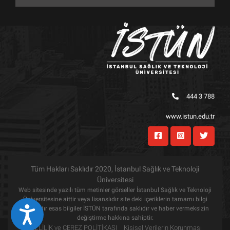
444 3 788
www.istun.edu.tr
Tüm Hakları Saklıdır 2020, İstanbul Sağlık ve Teknoloji
Üniversitesi
Web sitesinde yazılı tüm metinler görseller İstanbul Sağlık ve Teknoloji
Üniversitesine aittir veya lisanslıdır site deki içeriklerin tamamı bilgi
amaçlıdır esas bilgiler İSTÜN tarafında saklıdır ve haber vermeksizin
Eri&#351;ilebilirlik
değiştirme hakkına sahiptir.
GİZLİLİK ve ÇEREZ POLİTİKASI
Kişisel Verilerin Korunması