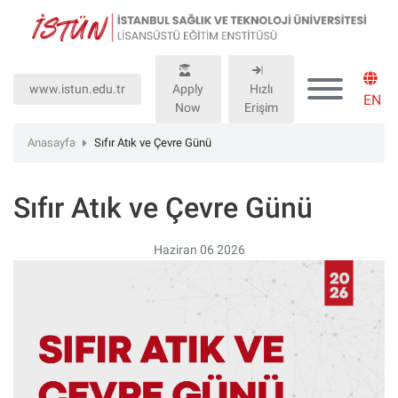
Lütfen
dikkat:
Bu
web
www.istun.edu.tr
Apply
Hızlı
sitesinde,
EN
Now
Erişim
erişilebilirliği
destekleyen
Anasayfa
Sıfır Atık ve Çevre Günü
bir
"Nagish
Sıfır Atık ve Çevre Günü
BiClick"
sistemi
bulunur.
Haziran 06 2026