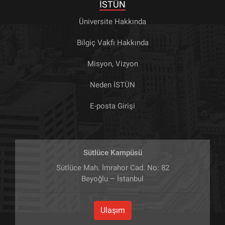
İSTÜN
Üniversite Hakkında
Bilgiç Vakfı Hakkında
Misyon, Vizyon
Neden İSTÜN
E-posta Girişi
Sütlüce Kampüsü
Sütlüce Mah. İmrahor Cad. No: 82
Beyoğlu – İstanbul
Ulaşım