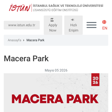
Lütfen
dikkat:
Bu
web
www.istun.edu.tr
Apply
Hızlı
sitesinde,
EN
Now
Erişim
erişilebilirliği
destekleyen
Anasayfa
Macera Park
bir
"Nagish
Macera Park
BiClick"
sistemi
bulunur.
Mayıs 05 2026