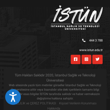
444 3 788
www.istun.edu.tr
Tüm Hakları Saklıdır 2020, İstanbul Sağlık ve Teknoloji
Üniversitesi
Web sitesinde yazılı tüm metinler görseller İstanbul Sağlık ve Teknoloji
Üniversitesine aittir veya lisanslıdır site deki içeriklerin tamamı bilgi
amaçlıdır esas bilgiler İSTÜN tarafında saklıdır ve haber vermeksizin
Eri&#351;ilebilirlik
değiştirme hakkına sahiptir.
GİZLİLİK ve ÇEREZ POLİTİKASI
Kişisel Verilerin Korunması
Hakkında