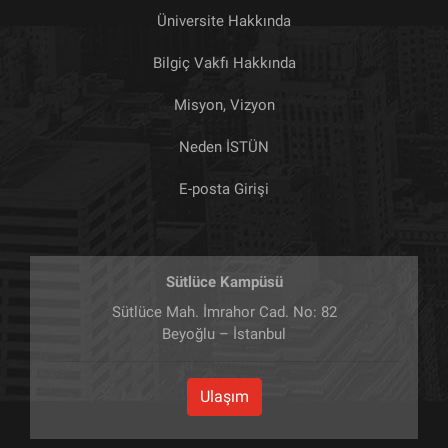
Üniversite Hakkında
Bilgiç Vakfı Hakkında
Misyon, Vizyon
Neden İSTÜN
E-posta Girişi
Sütlüce Kampüsü
Sütlüce Mah. İmrahor Cad. No: 82
Beyoğlu – İstanbul
Ulaşım