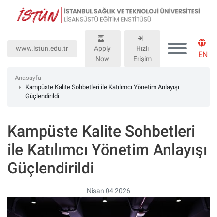
Lütfen
dikkat:
Bu
web
www.istun.edu.tr
Apply
Hızlı
sitesinde,
EN
Now
Erişim
erişilebilirliği
destekleyen
Anasayfa
bir
Kampüste Kalite Sohbetleri ile Katılımcı Yönetim Anlayışı
Güçlendirildi
"Nagish
BiClick"
sistemi
Kampüste Kalite Sohbetleri
bulunur.
ile Katılımcı Yönetim Anlayışı
Güçlendirildi
Nisan 04 2026