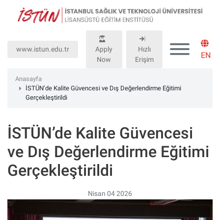
Lütfen
dikkat:
Bu
web
www.istun.edu.tr
Apply
Hızlı
sitesinde,
EN
Now
Erişim
erişilebilirliği
destekleyen
Anasayfa
bir
İSTÜN’de Kalite Güvencesi ve Dış Değerlendirme Eğitimi
Gerçekleştirildi
"Nagish
BiClick"
sistemi
İSTÜN’de Kalite Güvencesi
bulunur.
ve Dış Değerlendirme Eğitimi
Gerçekleştirildi
Nisan 04 2026